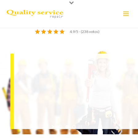
4.9/5 - (238 votos)
SERVICIO 24 HORAS
PROFESIONALES A SU SERVICIO
DESATASCOS
Les ofrecemos servicio de desatascos, con inspección de redes
de saneamiento, y obras de poceria. Unidades móviles de alta
presión equipadas para realizar con exito todas las incidencias
en su siniestro, desde un atasco de fregadero a uno de
saneamiento.
900 535 078
LLAMENOS GRATIS !!!